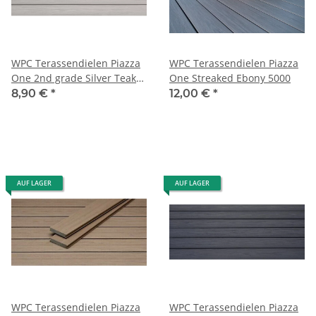
WPC Terassendielen Piazza
WPC Terassendielen Piazza
One 2nd grade Silver Teak
One Streaked Ebony 5000
4000
8,90 €
*
12,00 €
*
AUF LAGER
AUF LAGER
WPC Terassendielen Piazza
WPC Terassendielen Piazza