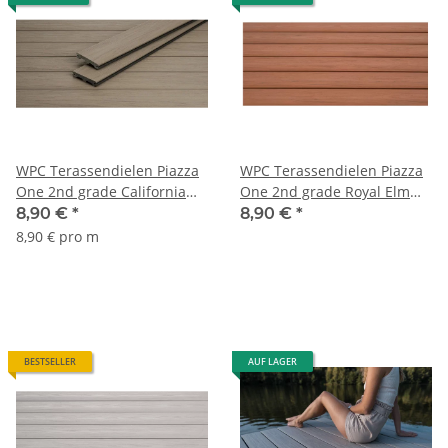
WPC Terassendielen Piazza
WPC Terassendielen Piazza
One 2nd grade California
One 2nd grade Royal Elm
Oak 4000
4000
8,90 €
*
8,90 €
*
8,90 € pro m
BESTSELLER
AUF LAGER