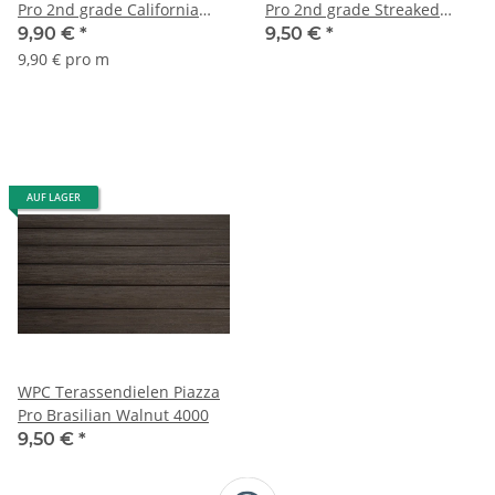
Pro 2nd grade California
Pro 2nd grade Streaked
Oak 4000
Ebony 4000
9,90 €
*
9,50 €
*
9,90 € pro m
AUF LAGER
WPC Terassendielen Piazza
Pro Brasilian Walnut 4000
9,50 €
*