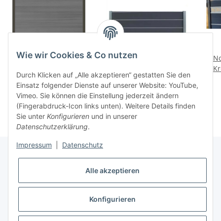
Wie wir Cookies & Co nutzen
WPC Steckzaun-Set
Steckzaun Mona 180x91
No
NORA - Grau
cm Rockgrey Silver
Kr
Durch Klicken auf „Alle akzeptieren“ gestatten Sie den
99,00 € -
179,00 €
*
89,00 €
*
Einsatz folgender Dienste auf unserer Website: YouTube,
Vimeo. Sie können die Einstellung jederzeit ändern
(Fingerabdruck-Icon links unten). Weitere Details finden
Sie unter
Konfigurieren
und in unserer
Datenschutzerklärung
.
Impressum
|
Datenschutz
Alle akzeptieren
Informationen
Konfigurieren
Gesetzliche Informationen