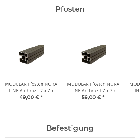
Pfosten
MODULAR Pfosten NORA
MODULAR Pfosten NORA
MODU
LINE Anthrazit 7 x 7 x
LINE Anthrazit 7 x 7 x
LIN
180 cm
240 cm
49,00 €
*
59,00 €
*
Befestigung