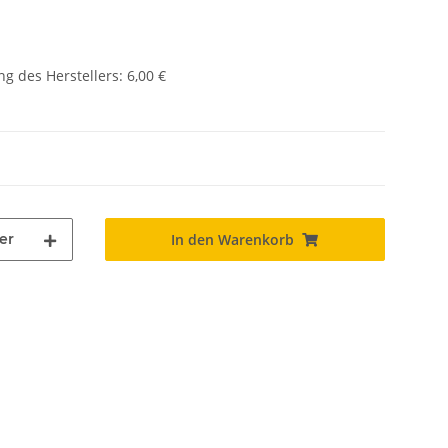
g des Herstellers
:
6,00 €
er
In den Warenkorb