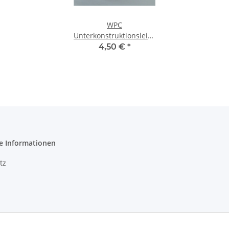
WPC
Unterkonstruktionsleisten
180
4,50 €
*
e Informationen
tz
m