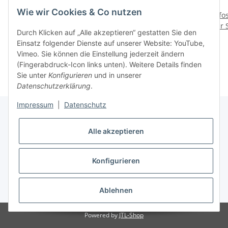
Wie wir Cookies & Co nutzen
Nora Zierleiste silber -
WPC Steckzaun-Set
Pfo
179x2x2,4 cm
NORA XL - Teak
für 
Durch Klicken auf „Alle akzeptieren“ gestatten Sie den
10,00 €
*
109,00 € -
189,00 €
*
Einsatz folgender Dienste auf unserer Website: YouTube,
Vimeo. Sie können die Einstellung jederzeit ändern
(Fingerabdruck-Icon links unten). Weitere Details finden
Sie unter
Konfigurieren
und in unserer
Datenschutzerklärung
.
Impressum
|
Datenschutz
Alle akzeptieren
Informationen
Konfigurieren
Gesetzliche Informationen
* Alle Preise inkl. gesetzlicher USt., zzgl.
Versand
Ablehnen
Powered by
JTL-Shop